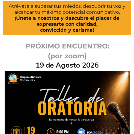
Atrévete a superar tus miedos, descubrir tu voz y
alcanzar tu máximo potencial comunicativo.
¡Únete a nosotros y descubre el placer de
expresarte con claridad,
convicción y carisma!
PRÓXIMO ENCUENTRO:
(por zoom)
19 de Agosto 2026